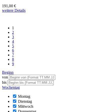
191,00 €
weitere Details
1
2
3
4
5
6
7
8
9
Beginn
von
bis
Wochentag
Montag
Dienstag
Mittwoch
Donnerstag