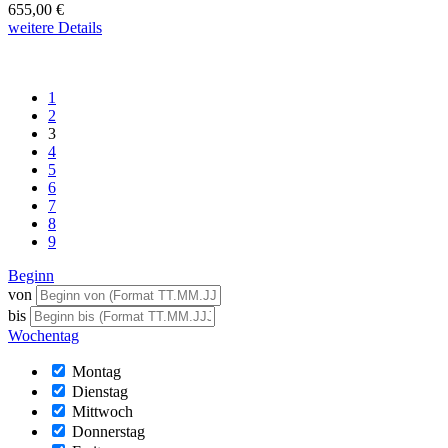
655,00 €
weitere Details
1
2
3
4
5
6
7
8
9
Beginn
von
bis
Wochentag
Montag
Dienstag
Mittwoch
Donnerstag