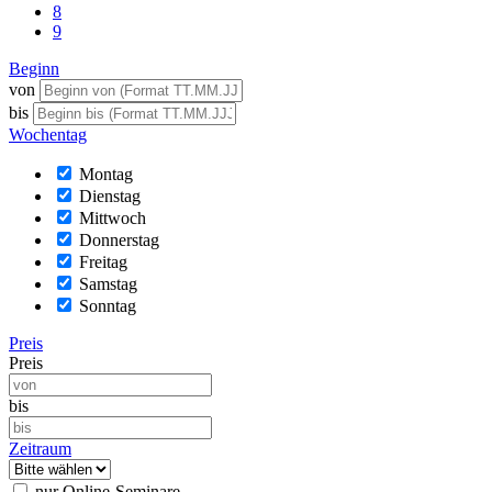
8
9
Beginn
von
bis
Wochentag
Montag
Dienstag
Mittwoch
Donnerstag
Freitag
Samstag
Sonntag
Preis
Preis
bis
Zeitraum
nur Online-Seminare