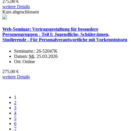
275,00 €
weitere Details
Kurs abgeschlossen
Web-Seminar: Vertragsgestaltung für besondere
Personengruppen - Teil I: Jugendliche, Schüler:innen,
Studierende - Für Personalverantwortliche mit Vorkenntnissen
Seminarnr.:
26-52047K
Datum:
Mi.
25.03.2026
Ort:
Online
275,00 €
weitere Details
1
2
3
4
5
6
7