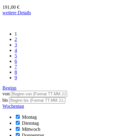
191,00 €
weitere Details
1
2
3
4
5
6
7
8
9
Beginn
von
bis
Wochentag
Montag
Dienstag
Mittwoch
Donnerstag