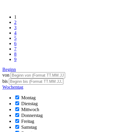
1
2
3
4
5
6
7
8
9
Beginn
von
bis
Wochentag
Montag
Dienstag
Mittwoch
Donnerstag
Freitag
Samstag