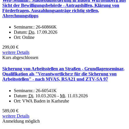
Web-Seminar: Städtebauförderung in Baden Württemberg aus
Sicht der Bewilligungsbehörde - Antragshilfen, Klärung von
Förderfragen, Auszahlungsanträge richtig stellen,
Abrechnungstipps
Seminarnr.:
26-60866K
Datum:
Do.
17.09.2026
Ort:
Online
299,00 €
weitere Details
Kurs abgeschlossen
Sicherung von Arbeitsstellen an Straßen - Grundlagenseminar,
Qualifikation als "Verantwortliche:r für die Sicherung von
Arbeitsstellen" - nach MVAS, RSA21 und ZTV-SA 97
Seminarnr.:
26-60541K
Datum:
Di.
10.03.2026 -
Mi.
11.03.2026
Ort:
VWA Baden in Karlsruhe
589,00 €
weitere Details
Anmeldung möglich