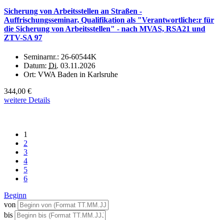
Sicherung von Arbeitsstellen an Straßen -
Auffrischungsseminar, Qualifikation als "Verantwortliche:r für
die Sicherung von Arbeitsstellen" - nach MVAS, RSA21 und
ZTV-SA 97
Seminarnr.:
26-60544K
Datum:
Di.
03.11.2026
Ort:
VWA Baden in Karlsruhe
344,00 €
weitere Details
1
2
3
4
5
6
Beginn
von
bis