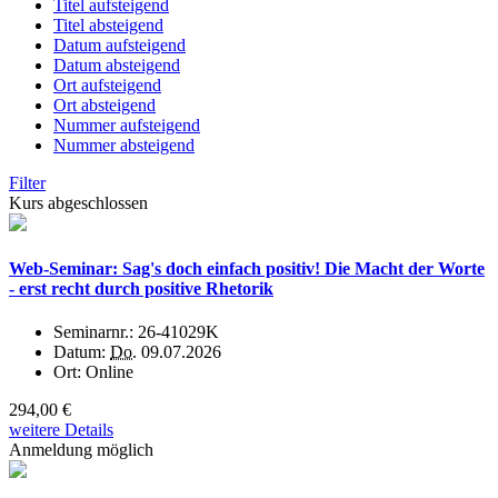
Titel aufsteigend
Titel absteigend
Datum aufsteigend
Datum absteigend
Ort aufsteigend
Ort absteigend
Nummer aufsteigend
Nummer absteigend
Filter
Kurs abgeschlossen
Web-Seminar: Sag's doch einfach positiv! Die Macht der Worte
- erst recht durch positive Rhetorik
Seminarnr.:
26-41029K
Datum:
Do.
09.07.2026
Ort:
Online
294,00 €
weitere Details
Anmeldung möglich