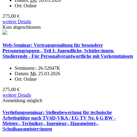
Datum:
Do.
26.03.2026
Ort:
Online
275,00 €
weitere Details
Kurs abgeschlossen
Web-Seminar: Vertragsgestaltung für besondere
Personengruppen - Teil I: Jugendliche, Schüler:innen,
Studierende - Für Personalverantwortliche mit Vorkenntnissen
Seminarnr.:
26-52047K
Datum:
Mi.
25.03.2026
Ort:
Online
275,00 €
weitere Details
Anmeldung möglich
Vertiefungsseminar: Stellenbewertung für technische
Arbeitsplätze nach TVöD-VKA / EG TV Nr. 6 G BW -
Meister-, Techniker-, Ingenieur-, Hausmeister-,
Schulhausmeister:innen