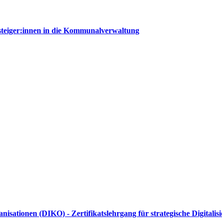
steiger:innen in die Kommunalverwaltung
sationen (DIKO) - Zertifikatslehrgang für strategische Digitali