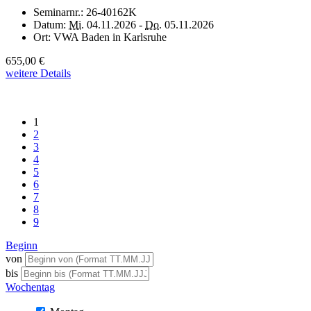
Seminarnr.:
26-40162K
Datum:
Mi.
04.11.2026 -
Do.
05.11.2026
Ort:
VWA Baden in Karlsruhe
655,00 €
weitere Details
1
2
3
4
5
6
7
8
9
Beginn
von
bis
Wochentag