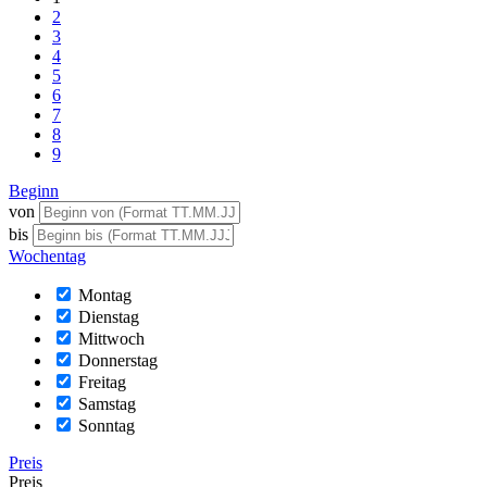
2
3
4
5
6
7
8
9
Beginn
von
bis
Wochentag
Montag
Dienstag
Mittwoch
Donnerstag
Freitag
Samstag
Sonntag
Preis
Preis