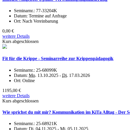
Seminarnr.:
77-33204K
Datum:
Termine auf Anfrage
Ort:
Nach Vereinbarung
0,00 €
weitere Details
Kurs abgeschlossen
Fit für die Krippe - Seminarreihe zur Krippenpädagogik
Seminarnr.:
25-68099K
Datum:
Mo.
13.10.2025 -
Di.
17.03.2026
Ort:
Online
1195,00 €
weitere Details
Kurs abgeschlossen
Wie sprichst du mit mir? Kommunikation im KiTa Alltag - Der Sc
Seminarnr.:
25-68921K
Datum:
Di.
04.11.2025 -
Mi.
05.11.2025