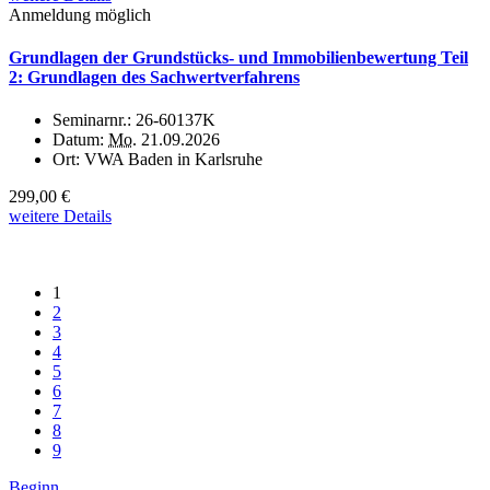
Anmeldung möglich
Grundlagen der Grundstücks- und Immobilienbewertung Teil
2: Grundlagen des Sachwertverfahrens
Seminarnr.:
26-60137K
Datum:
Mo.
21.09.2026
Ort:
VWA Baden in Karlsruhe
299,00 €
weitere Details
1
2
3
4
5
6
7
8
9
Beginn