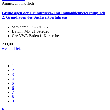
Anmeldung möglich
Grundlagen der Grundstücks- und Immobilienbewertung Teil
2: Grundlagen des Sachwertverfahrens
Seminarnr.:
26-60137K
Datum:
Mo.
21.09.2026
Ort:
VWA Baden in Karlsruhe
299,00 €
weitere Details
1
2
3
4
5
6
7
8
9
Beginn