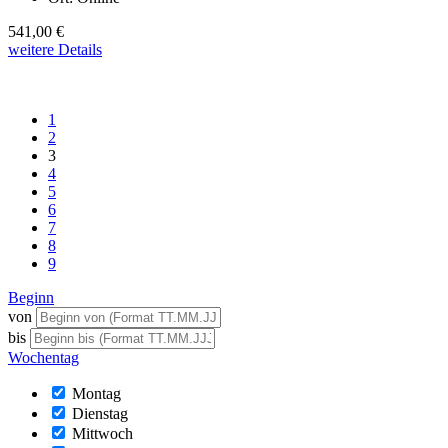
541,00 €
weitere Details
1
2
3
4
5
6
7
8
9
Beginn
von
bis
Wochentag
Montag
Dienstag
Mittwoch