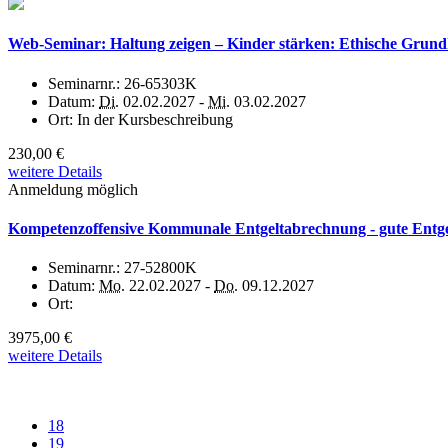
Web-Seminar: Haltung zeigen – Kinder stärken: Ethische Grund
Seminarnr.:
26-65303K
Datum:
Di.
02.02.2027 -
Mi.
03.02.2027
Ort:
In der Kursbeschreibung
230,00 €
weitere Details
Anmeldung möglich
Kompetenzoffensive Kommunale Entgeltabrechnung - gute Entgel
Seminarnr.:
27-52800K
Datum:
Mo.
22.02.2027 -
Do.
09.12.2027
Ort:
3975,00 €
weitere Details
18
19