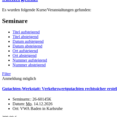
Es wurden folgende Kurse/Veranstaltungen gefunden:
Seminare
Titel aufsteigend
Titel absteigend
Datum aufsteigend
Datum absteigend
Ort aufsteigend
Ort absteigend
Nummer aufsteigend
Nummer absteigend
Filter
Anmeldung möglich
Gutachten-Werkstatt: Verkehrswertgutachten rechtssicher erste
Seminarnr.:
26-60145K
Datum:
Mo.
14.12.2026
Ort:
VWA Baden in Karlsruhe