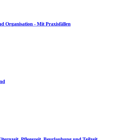
 Organisation - Mit Praxisfällen
and
rnzeit, Pflegezeit, Beurlaubung und Teilzeit