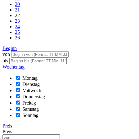
20
21
22
23
24
25
26
Beginn
von
bis
Wochentag
Montag
Dienstag
Mittwoch
Donnerstag
Freitag
Samstag
Sonntag
Preis
Preis