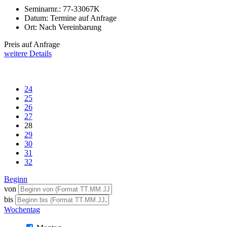
Seminarnr.:
77-33067K
Datum:
Termine auf Anfrage
Ort:
Nach Vereinbarung
Preis auf Anfrage
weitere Details
24
25
26
27
28
29
30
31
32
Beginn
von
bis
Wochentag