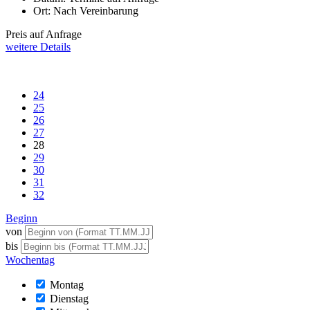
Ort:
Nach Vereinbarung
Preis auf Anfrage
weitere Details
24
25
26
27
28
29
30
31
32
Beginn
von
bis
Wochentag
Montag
Dienstag