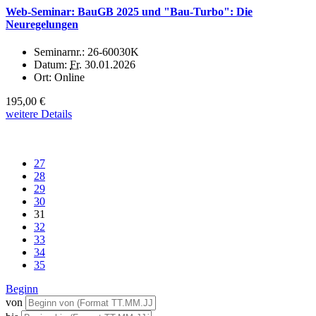
Web-Seminar: BauGB 2025 und "Bau-Turbo": Die
Neuregelungen
Seminarnr.:
26-60030K
Datum:
Fr.
30.01.2026
Ort:
Online
195,00 €
weitere Details
27
28
29
30
31
32
33
34
35
Beginn
von