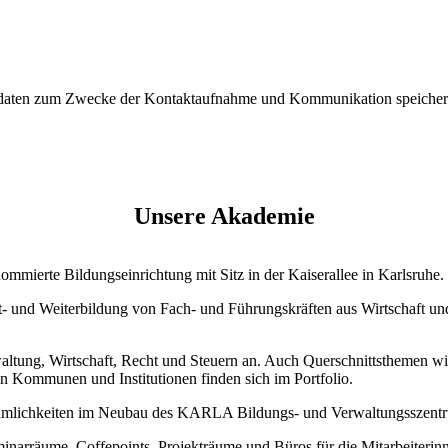
tdaten zum Zwecke der Kontaktaufnahme und Kommunikation speichert
Unsere Akademie
mierte Bildungseinrichtung mit Sitz in der Kaiserallee in Karlsruhe.
rt- und Weiterbildung von Fach- und Führungskräften aus Wirtschaft u
tung, Wirtschaft, Recht und Steuern an. Auch Querschnittsthemen wie
n Kommunen und Institutionen finden sich im Portfolio.
umlichkeiten im Neubau des KARLA Bildungs- und Verwaltungsszentru
inarräume, Coffepoints, Projekträume und Büros für die Mitarbeiteri