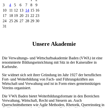
3
4
5
6
7
8
9
10
11
12
13
14
15
16
17
18
19
20
21
22
23
24
25
26
27
28
29
30
31
Unsere Akademie
Die Verwaltungs- und Wirtschaftsakademie Baden (VWA) ist eine
renommierte Bildungseinrichtung mit Sitz in der Kaiserallee in
Karlsruhe.
Sie widmet sich seit ihrer Gründung im Jahr 1927 der beruflichen
Fort- und Weiterbildung von Fach- und Führungskräften aus
Wirtschaft und Verwaltung und ist in Form eines gemeinnützigen
Vereins organisiert.
Die VWA Baden bietet Weiterbildungsformate in den Bereichen
Verwaltung, Wirtschaft, Recht und Steuern an. Auch
Querschnittsthemen wie Agile Methoden, Rhetorik, Quereinstieg in