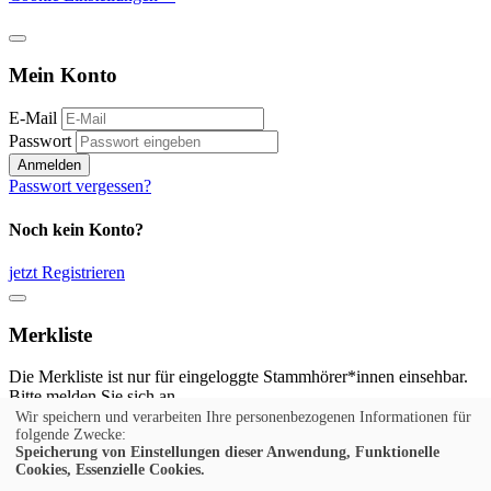
Mein Konto
E-Mail
Passwort
Anmelden
Passwort vergessen?
Noch kein Konto?
jetzt Registrieren
Merkliste
Die Merkliste ist nur für eingeloggte Stammhörer*innen einsehbar.
Bitte melden Sie sich an.
Wir speichern und verarbeiten Ihre personenbezogenen Informationen für
Anmelden
folgende Zwecke:
Speicherung von Einstellungen dieser Anwendung, Funktionelle
Cookies, Essenzielle Cookies.
Noch kein Konto?