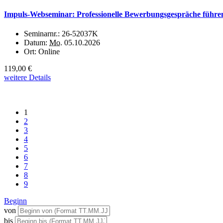
Impuls-Webseminar: Professionelle Bewerbungsgespräche führe
Seminarnr.:
26-52037K
Datum:
Mo.
05.10.2026
Ort:
Online
119,00 €
weitere Details
1
2
3
4
5
6
7
8
9
Beginn
von
bis