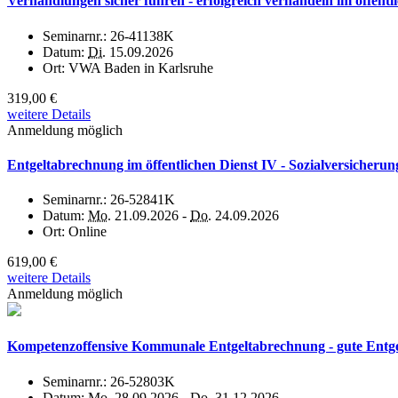
Verhandlungen sicher führen - erfolgreich verhandeln im öffentl
Seminarnr.:
26-41138K
Datum:
Di.
15.09.2026
Ort:
VWA Baden in Karlsruhe
319,00 €
weitere Details
Anmeldung möglich
Entgeltabrechnung im öffentlichen Dienst IV - Sozialversicheru
Seminarnr.:
26-52841K
Datum:
Mo.
21.09.2026 -
Do.
24.09.2026
Ort:
Online
619,00 €
weitere Details
Anmeldung möglich
Kompetenzoffensive Kommunale Entgeltabrechnung - gute Entgel
Seminarnr.:
26-52803K
Datum:
Mo.
28.09.2026 -
Do.
31.12.2026