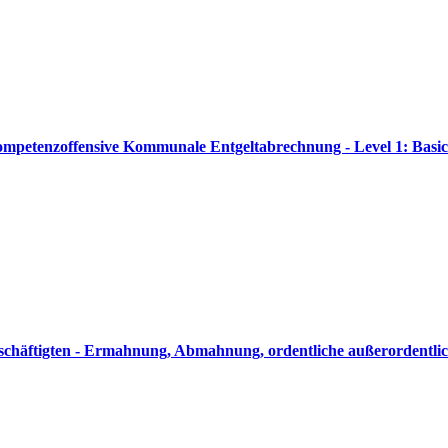
ompetenzoffensive Kommunale Entgeltabrechnung - Level 1: Basic
eschäftigten - Ermahnung, Abmahnung, ordentliche außerordentl