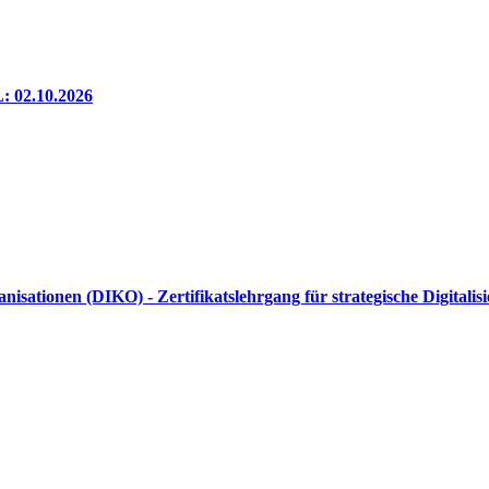
 02.10.2026
sationen (DIKO) - Zertifikatslehrgang für strategische Digitali