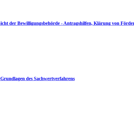
t der Bewilligungsbehörde - Antragshilfen, Klärung von Förderf
 Grundlagen des Sachwertverfahrens