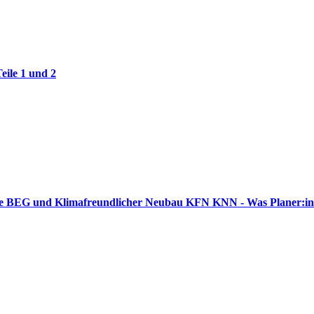
eile 1 und 2
ude BEG und Klimafreundlicher Neubau KFN KNN - Was Planer:in