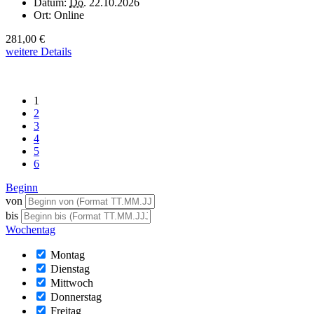
Datum:
Do.
22.10.2026
Ort:
Online
281,00 €
weitere Details
1
2
3
4
5
6
Beginn
von
bis
Wochentag
Montag
Dienstag
Mittwoch
Donnerstag
Freitag