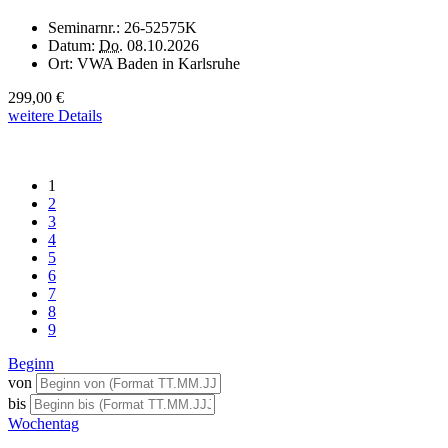
Seminarnr.:
26-52575K
Datum:
Do.
08.10.2026
Ort:
VWA Baden in Karlsruhe
299,00 €
weitere Details
1
2
3
4
5
6
7
8
9
Beginn
von
bis
Wochentag