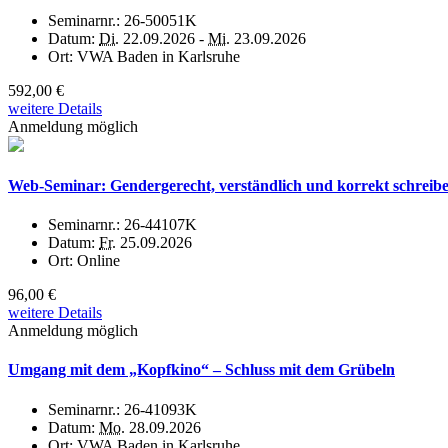
Seminarnr.:
26-50051K
Datum:
Di.
22.09.2026 -
Mi.
23.09.2026
Ort:
VWA Baden in Karlsruhe
592,00 €
weitere Details
Anmeldung möglich
Web-Seminar: Gendergerecht, verständlich und korrekt schreiben
Seminarnr.:
26-44107K
Datum:
Fr.
25.09.2026
Ort:
Online
96,00 €
weitere Details
Anmeldung möglich
Umgang mit dem „Kopfkino“ – Schluss mit dem Grübeln
Seminarnr.:
26-41093K
Datum:
Mo.
28.09.2026
Ort:
VWA Baden in Karlsruhe