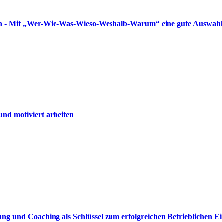
n - Mit „Wer-Wie-Was-Wieso-Weshalb-Warum“ eine gute Auswahl 
und motiviert arbeiten
tung und Coaching als Schlüssel zum erfolgreichen Betrieblichen