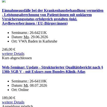
Einnahmeausfälle bei der Krankenhausbehandlung vermeiden
- Leistungsabrechnung von Patient:innen mit unklarem
Versicherungsstatus erfolgreich gestalten (inkl.
Asylbewerber:innen / EU-Bürger:innen)
Seminarnr.:
26-64211K
Datum:
Mo.
29.06.2026
Ort:
VWA Baden in Karlsruhe
246,00 €
weitere Details
Kurs abgeschlossen
Web-Seminar: Update - Strukturierter Qualitätsbericht nach §
136b SGB V - mit Exkurs zum Bundes-Klinik-Atlas
Seminarnr.:
26-64110K
Datum:
Mi.
08.07.2026
Ort:
Online
189,00 €
weitere Details
Anmeldung möglich