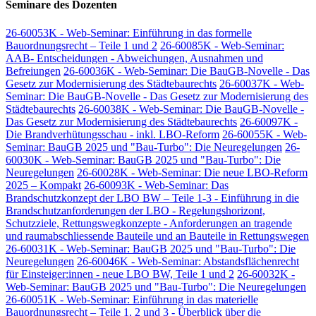
Seminare des Dozenten
26-60053K - Web-Seminar: Einführung in das formelle
Bauordnungsrecht – Teile 1 und 2
26-60085K - Web-Seminar:
AAB- Entscheidungen - Abweichungen, Ausnahmen und
Befreiungen
26-60036K - Web-Seminar: Die BauGB-Novelle - Das
Gesetz zur Modernisierung des Städtebaurechts
26-60037K - Web-
Seminar: Die BauGB-Novelle - Das Gesetz zur Modernisierung des
Städtebaurechts
26-60038K - Web-Seminar: Die BauGB-Novelle -
Das Gesetz zur Modernisierung des Städtebaurechts
26-60097K -
Die Brandverhütungsschau - inkl. LBO-Reform
26-60055K - Web-
Seminar: BauGB 2025 und "Bau-Turbo": Die Neuregelungen
26-
60030K - Web-Seminar: BauGB 2025 und "Bau-Turbo": Die
Neuregelungen
26-60028K - Web-Seminar: Die neue LBO-Reform
2025 – Kompakt
26-60093K - Web-Seminar: Das
Brandschutzkonzept der LBO BW – Teile 1-3 - Einführung in die
Brandschutzanforderungen der LBO - Regelungshorizont,
Schutzziele, Rettungswegkonzepte - Anforderungen an tragende
und raumabschliessende Bauteile und an Bauteile in Rettungswegen
26-60031K - Web-Seminar: BauGB 2025 und "Bau-Turbo": Die
Neuregelungen
26-60046K - Web-Seminar: Abstandsflächenrecht
für Einsteiger:innen - neue LBO BW, Teile 1 und 2
26-60032K -
Web-Seminar: BauGB 2025 und "Bau-Turbo": Die Neuregelungen
26-60051K - Web-Seminar: Einführung in das materielle
Bauordnungsrecht – Teile 1, 2 und 3 - Überblick über die