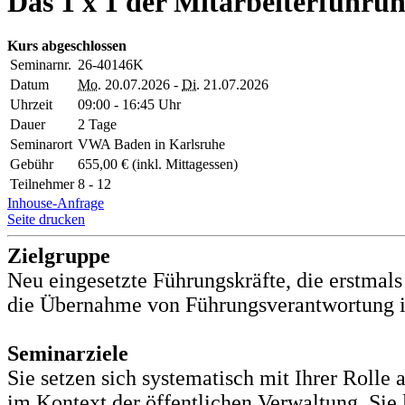
Das 1 x 1 der Mitarbeiterführun
Kurs abgeschlossen
Seminarnr.
26-40146K
Datum
Mo.
20.07.2026 -
Di.
21.07.2026
Uhrzeit
09:00 - 16:45 Uhr
Dauer
2 Tage
Seminarort
VWA Baden in Karlsruhe
Gebühr
655,00 € (inkl. Mittagessen)
Teilnehmer
8 - 12
Inhouse-Anfrage
Seite drucken
Zielgruppe
Neu eingesetzte Führungskräfte, die erstma
die Übernahme von Führungsverantwortung in
Seminarziele
Sie setzen sich systematisch mit Ihrer Rolle
im Kontext der öffentlichen Verwaltung. Sie 