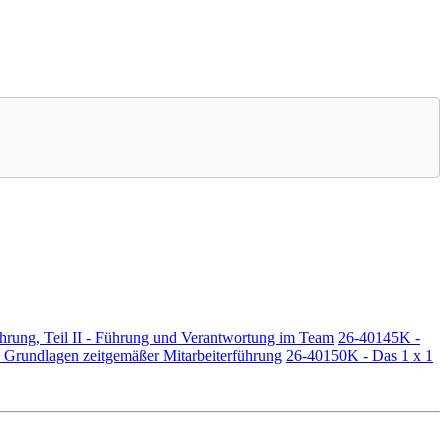
ührung, Teil II - Führung und Verantwortung im Team
26-40145K -
 - Grundlagen zeitgemäßer Mitarbeiterführung
26-40150K - Das 1 x 1