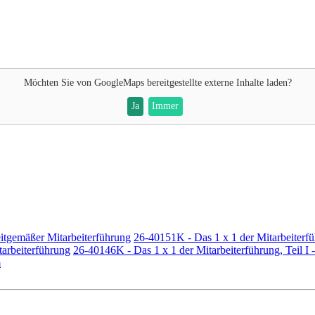
Möchten Sie von
GoogleMaps
bereitgestellte externe Inhalte laden?
Ja
Immer
eitgemäßer Mitarbeiterführung
26-40151K - Das 1 x 1 der Mitarbeiterf
tarbeiterführung
26-40146K - Das 1 x 1 der Mitarbeiterführung, Teil I
m