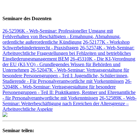
Seminare des Dozenten
26-52596K - Web-Seminar: Professioneller Umgang mit
Fehlverhalten von Beschäftigten - Ermahnung, Abmahnung,
ordentliche außerordentliche Kündigung
26-52177K - Workshop
Schwerbehindertenrecht - Praxisfragen
26-52574K - Web-Seminar:
Arbeitsrechtliche Fragestellungen bei Fehlzeiten und betriebliches
Eingliederungsmanagement BEM
26-45310K - Die KI-Verordnung
der EU (KI-VO) - Grundlegendes Wissen für Behörden und
Unternehmen
26-52047K - Web-Seminar: Vertragsgestaltung für
besondere Personengruppen - Teil I: Jugendliche, Schüler:innen,
Studierende - Für Personalverantwortliche mit Vorkenntnissen
26-
52048K - Web-Seminar: Vertragsgestaltung für besondere
Personengruppen - Teil II: Praktikanten, Rentner und Ehrenamtliche
- für Personalverantwortliche mit Vorkenntnissen
26-52589K - Web-
Seminar: Weiterbeschäftigung nach Erreichen der Altersgrenze –
Arbeitsrechtliche Aspekte
Seminar teilen: