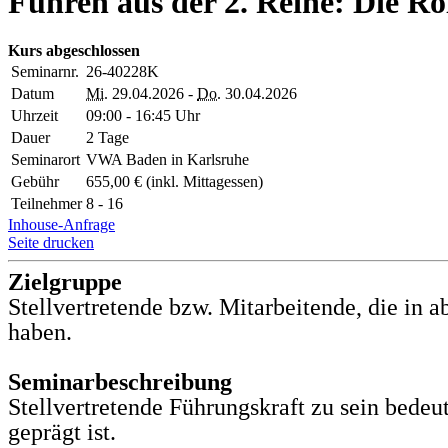
Führen aus der 2. Reihe: Die Rol
Kurs abgeschlossen
Seminarnr.
26-40228K
Datum
Mi.
29.04.2026 -
Do.
30.04.2026
Uhrzeit
09:00 - 16:45 Uhr
Dauer
2 Tage
Seminarort
VWA Baden in Karlsruhe
Gebühr
655,00 € (inkl. Mittagessen)
Teilnehmer
8 - 16
Inhouse-Anfrage
Seite drucken
Zielgruppe
Stellvertretende bzw. Mitarbeitende, die in
haben.
Seminarbeschreibung
Stellvertretende Führungskraft zu sein bedeu
geprägt ist.