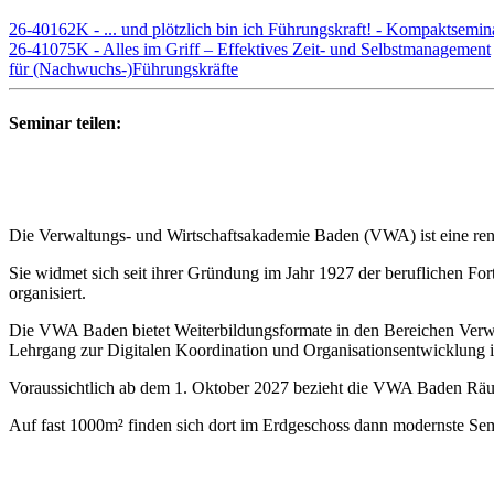
26-40162K - ... und plötzlich bin ich Führungskraft! - Kompaktsemi
26-41075K - Alles im Griff – Effektives Zeit- und Selbstmanagement
für (Nachwuchs-)Führungskräfte
Seminar teilen:
Die Verwaltungs- und Wirtschaftsakademie Baden (VWA) ist eine renom
Sie widmet sich seit ihrer Gründung im Jahr 1927 der beruflichen Fo
organisiert.
Die VWA Baden bietet Weiterbildungsformate in den Bereichen Verwal
Lehrgang zur Digitalen Koordination und Organisationsentwicklung i
Voraussichtlich ab dem 1. Oktober 2027 bezieht die VWA Baden Rä
Auf fast 1000m² finden sich dort im Erdgeschoss dann modernste Sem