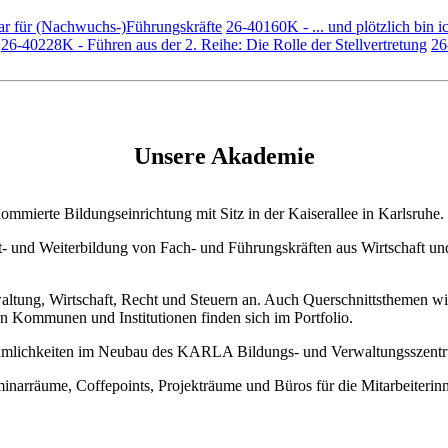
nar für (Nachwuchs-)Führungskräfte
26-40160K - ... und plötzlich bin
26-40228K - Führen aus der 2. Reihe: Die Rolle der Stellvertretung
26
Unsere Akademie
mierte Bildungseinrichtung mit Sitz in der Kaiserallee in Karlsruhe.
rt- und Weiterbildung von Fach- und Führungskräften aus Wirtschaft u
tung, Wirtschaft, Recht und Steuern an. Auch Querschnittsthemen wie
n Kommunen und Institutionen finden sich im Portfolio.
umlichkeiten im Neubau des KARLA Bildungs- und Verwaltungsszentru
inarräume, Coffepoints, Projekträume und Büros für die Mitarbeiteri