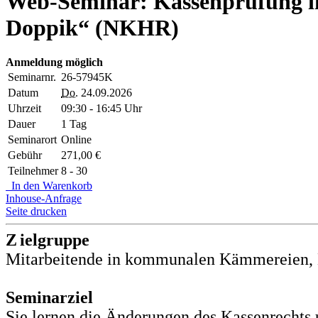
Web-Seminar: Kassenprüfung 
Doppik“ (NKHR)
Anmeldung möglich
Seminarnr.
26-57945K
Datum
Do.
24.09.2026
Uhrzeit
09:30 - 16:45 Uhr
Dauer
1 Tag
Seminarort
Online
Gebühr
271,00 €
Teilnehmer
8 - 30
In den Warenkorb
Inhouse-Anfrage
Seite drucken
Z
ielgruppe
Mitarbeitende in kommunalen Kämmereien,
Seminarziel
Sie lernen die Änderungen des Kassenrecht