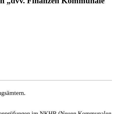
n „dvv. Finanzen Kommunale
ngsämtern.
Kassenprüfungen im NKHR (Neuen Kommunalen