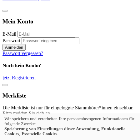
Mein Konto
E-Mail
Passwort
Anmelden
Passwort vergessen?
Noch kein Konto?
jetzt Registrieren
Merkliste
Die Merkliste ist nur für eingeloggte Stammhörer*innen einsehbar.
Bitte melden Sie sich an.
Wir speichern und verarbeiten Ihre personenbezogenen Informationen für
Anmelden
folgende Zwecke:
Speicherung von Einstellungen dieser Anwendung, Funktionelle
Cookies, Essenzielle Cookies.
Noch kein Konto?