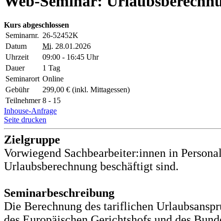
Web-Seminar: Urlaubsberechnung
Kurs abgeschlossen
Seminarnr.
26-52452K
Datum
Mi.
28.01.2026
Uhrzeit
09:00 - 16:45 Uhr
Dauer
1 Tag
Seminarort
Online
Gebühr
299,00 € (inkl. Mittagessen)
Teilnehmer
8 - 15
Inhouse-Anfrage
Seite drucken
Zielgruppe
Vorwiegend Sachbearbeiter:innen in Personal
Urlaubsberechnung beschäftigt sind.
Seminarbeschreibung
Die Berechnung des tariflichen Urlaubsansp
des Europäischen Gerichtshofs und des Bunde