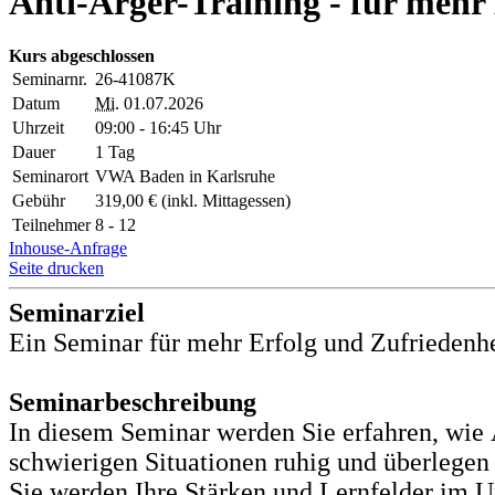
Anti-Ärger-Training - für mehr
Kurs abgeschlossen
Seminarnr.
26-41087K
Datum
Mi.
01.07.2026
Uhrzeit
09:00 - 16:45 Uhr
Dauer
1 Tag
Seminarort
VWA Baden in Karlsruhe
Gebühr
319,00 € (inkl. Mittagessen)
Teilnehmer
8 - 12
Inhouse-Anfrage
Seite drucken
Seminarziel
Ein Seminar für mehr Erfolg und Zufriedenhe
Seminarbeschreibung
In diesem Seminar werden Sie erfahren, wie 
schwierigen Situationen ruhig und überlegen
Sie werden Ihre Stärken und Lernfelder im 