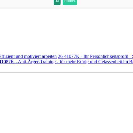
Ja
Immer
fizient und motiviert arbeiten
26-41077K - Ihr Persönlichkeitsprofil -
41087K - Anti-Ärger-Training - für mehr Erfolg und Gelassenheit im B