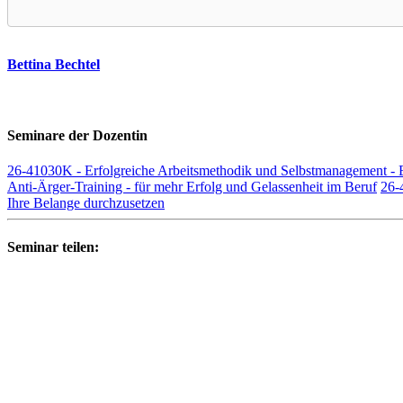
Bettina Bechtel
Seminare der Dozentin
26-41030K - Erfolgreiche Arbeitsmethodik und Selbstmanagement - Ef
Anti-Ärger-Training - für mehr Erfolg und Gelassenheit im Beruf
26-
Ihre Belange durchzusetzen
Seminar teilen: