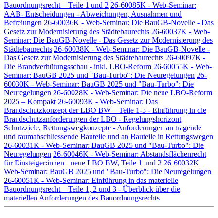
Bauordnungsrecht – Teile 1 und 2
26-60085K - Web-Seminar:
AAB- Entscheidungen - Abweichungen, Ausnahmen und
Befreiungen
26-60036K - Web-Seminar: Die BauGB-Novelle - Das
Gesetz zur Modernisierung des Städtebaurechts
26-60037K - Web-
Seminar: Die BauGB-Novelle - Das Gesetz zur Modernisierung des
Städtebaurechts
26-60038K - Web-Seminar: Die BauGB-Novelle -
Das Gesetz zur Modernisierung des Städtebaurechts
26-60097K -
Die Brandverhütungsschau - inkl. LBO-Reform
26-60055K - Web-
Seminar: BauGB 2025 und "Bau-Turbo": Die Neuregelungen
26-
60030K - Web-Seminar: BauGB 2025 und "Bau-Turbo": Die
Neuregelungen
26-60028K - Web-Seminar: Die neue LBO-Reform
2025 – Kompakt
26-60093K - Web-Seminar: Das
Brandschutzkonzept der LBO BW – Teile 1-3 - Einführung in die
Brandschutzanforderungen der LBO - Regelungshorizont,
Schutzziele, Rettungswegkonzepte - Anforderungen an tragende
und raumabschliessende Bauteile und an Bauteile in Rettungswegen
26-60031K - Web-Seminar: BauGB 2025 und "Bau-Turbo": Die
Neuregelungen
26-60046K - Web-Seminar: Abstandsflächenrecht
für Einsteiger:innen - neue LBO BW, Teile 1 und 2
26-60032K -
Web-Seminar: BauGB 2025 und "Bau-Turbo": Die Neuregelungen
26-60051K - Web-Seminar: Einführung in das materielle
Bauordnungsrecht – Teile 1, 2 und 3 - Überblick über die
materiellen Anforderungen des Bauordnungsrechts