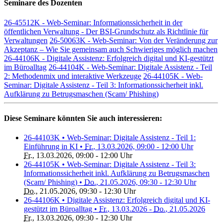
Seminare des Dozenten
26-45512K - Web-Seminar: Informationssicherheit in der
öffentlichen Verwaltung - Der BSI-Grundschutz als Richtlinie für
Verwaltungen
26-50063K - Web-Seminar: Von der Veränderung zur
Akzeptanz – Wie Sie gemeinsam auch Schwieriges möglich machen
26-44106K - Digitale Assistenz: Erfolgreich digital und KI-gestützt
im Büroalltag
26-44104K - Web-Seminar: Digitale Assistenz - Teil
2: Methodenmix und interaktive Werkzeuge
26-44105K - Web-
Seminar: Digitale Assistenz - Teil 3: Informationssicherheit inkl.
Aufklärung zu Betrugsmaschen (Scam/ Phishing)
Diese Seminare könnten Sie auch interessieren:
26-44103K • Web-Seminar: Digitale Assistenz - Teil 1:
Einführung in KI •
Fr.
, 13.03.2026, 09:00 - 12:00 Uhr
Fr.
, 13.03.2026, 09:00 - 12:00 Uhr
26-44105K • Web-Seminar: Digitale Assistenz - Teil 3:
Informationssicherheit inkl. Aufklärung zu Betrugsmaschen
(Scam/ Phishing) •
Do.
, 21.05.2026, 09:30 - 12:30 Uhr
Do.
, 21.05.2026, 09:30 - 12:30 Uhr
26-44106K • Digitale Assistenz: Erfolgreich digital und KI-
gestützt im Büroalltag •
Fr.
, 13.03.2026 -
Do.
, 21.05.2026
Fr.
, 13.03.2026, 09:30 - 12:30 Uhr