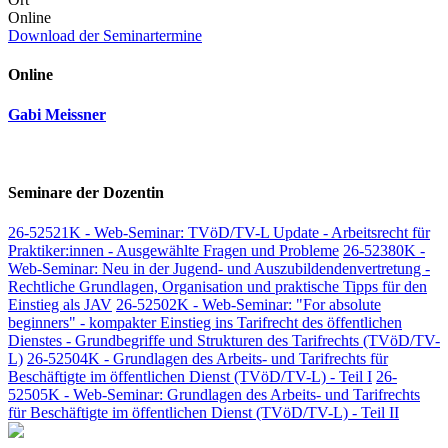
Online
Download der Seminartermine
Online
Gabi Meissner
Seminare der Dozentin
26-52521K - Web-Seminar: TVöD/TV-L Update - Arbeitsrecht für
Praktiker:innen - Ausgewählte Fragen und Probleme
26-52380K -
Web-Seminar: Neu in der Jugend- und Auszubildendenvertretung -
Rechtliche Grundlagen, Organisation und praktische Tipps für den
Einstieg als JAV
26-52502K - Web-Seminar: "For absolute
beginners" - kompakter Einstieg ins Tarifrecht des öffentlichen
Dienstes - Grundbegriffe und Strukturen des Tarifrechts (TVöD/TV-
L)
26-52504K - Grundlagen des Arbeits- und Tarifrechts für
Beschäftigte im öffentlichen Dienst (TVöD/TV-L) - Teil I
26-
52505K - Web-Seminar: Grundlagen des Arbeits- und Tarifrechts
für Beschäftigte im öffentlichen Dienst (TVöD/TV-L) - Teil II