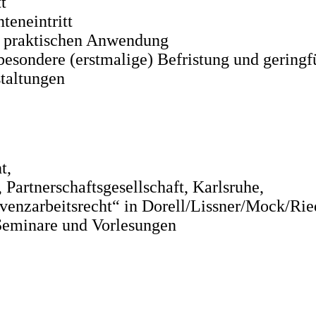
t
teneintritt
r praktischen Anwendung
besondere (erstmalige) Befristung und gering
taltungen
ht,
artnerschaftsgesellschaft, Karlsruhe,
olvenzarbeitsrecht“ in Dorell/Lissner/Mock/Ri
 Seminare und Vorlesungen