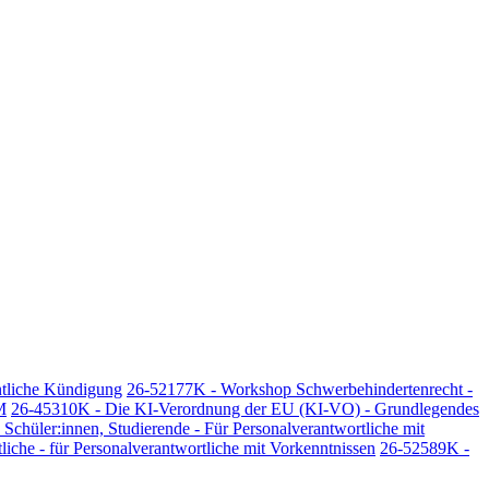
ntliche Kündigung
26-52177K - Workshop Schwerbehindertenrecht -
M
26-45310K - Die KI-Verordnung der EU (KI-VO) - Grundlegendes
Schüler:innen, Studierende - Für Personalverantwortliche mit
iche - für Personalverantwortliche mit Vorkenntnissen
26-52589K -