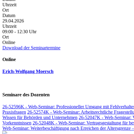
Uhrzeit
Ort
Datum
29.04.2026
Uhrzeit
09:00 - 12:30 Uhr
Ort
Online
Download der Seminartermine
Online
Erich-Wolfgang Moersch
Seminare des Dozenten
26-52596K - Web-Seminar: Professioneller Umgang mit Fehlverhalte
Praxisfragen
26-52574K - Web-Seminar: Arbeitsrechtliche Fragestel
Wissen für Behörden und Unternehmen
26-52047K - Web-Seminar: Ver
Vorkenntnissen
26-52048K - Web-Seminar: Vertragsgestaltung für bes
Web-Seminar: Weiterbeschäftigung nach Erreichen der Altersgrenze –