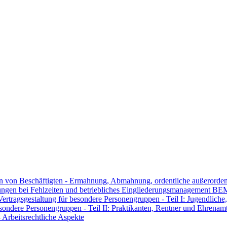
n von Beschäftigten - Ermahnung, Abmahnung, ordentliche außerorde
lungen bei Fehlzeiten und betriebliches Eingliederungsmanagement BE
tragsgestaltung für besondere Personengruppen - Teil I: Jugendliche, 
ondere Personengruppen - Teil II: Praktikanten, Rentner und Ehrenamtl
 Arbeitsrechtliche Aspekte