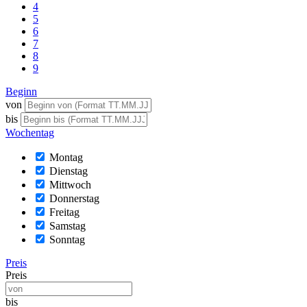
4
5
6
7
8
9
Beginn
von
bis
Wochentag
Montag
Dienstag
Mittwoch
Donnerstag
Freitag
Samstag
Sonntag
Preis
Preis
bis