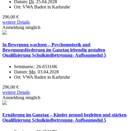
Datum:
Di.
25.04.2028
Ort:
VWA Baden in Karlsruhe
296,00 €
weitere Details
Anmeldung möglich
In Bewegung wachsen – Psychomotorik und
Bewegungsförderung im Ganztag lebendig gestalten
Qualifizierung Schulkindbetreuung- Aufbaumodul 5
Seminarnr.:
26-65316K
Datum:
Mo.
03.04.2028
Ort:
VWA Baden in Karlsruhe
296,00 €
weitere Details
Anmeldung möglich
Ernährung im Ganztag – Kinder gesund begleiten und stärken
Qualifizierung Schulkindbetreuung- Aufbaumodul 5