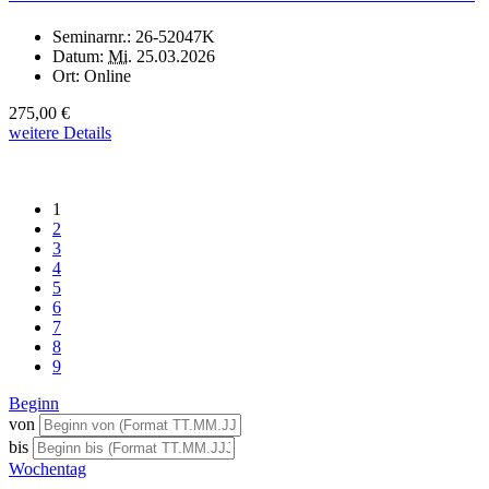
Seminarnr.:
26-52047K
Datum:
Mi.
25.03.2026
Ort:
Online
275,00 €
weitere Details
1
2
3
4
5
6
7
8
9
Beginn
von
bis
Wochentag