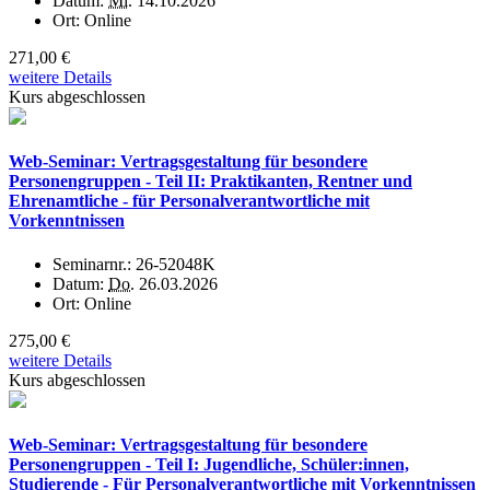
Datum:
Mi.
14.10.2026
Ort:
Online
271,00 €
weitere Details
Kurs abgeschlossen
Web-Seminar: Vertragsgestaltung für besondere
Personengruppen - Teil II: Praktikanten, Rentner und
Ehrenamtliche - für Personalverantwortliche mit
Vorkenntnissen
Seminarnr.:
26-52048K
Datum:
Do.
26.03.2026
Ort:
Online
275,00 €
weitere Details
Kurs abgeschlossen
Web-Seminar: Vertragsgestaltung für besondere
Personengruppen - Teil I: Jugendliche, Schüler:innen,
Studierende - Für Personalverantwortliche mit Vorkenntnissen