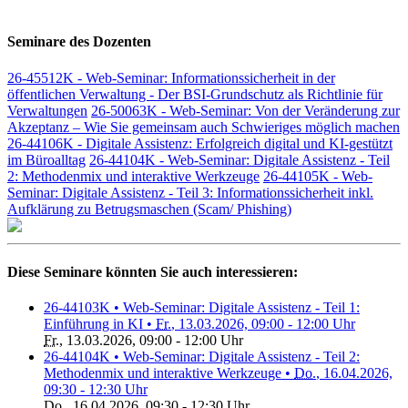
Seminare des Dozenten
26-45512K - Web-Seminar: Informationssicherheit in der
öffentlichen Verwaltung - Der BSI-Grundschutz als Richtlinie für
Verwaltungen
26-50063K - Web-Seminar: Von der Veränderung zur
Akzeptanz – Wie Sie gemeinsam auch Schwieriges möglich machen
26-44106K - Digitale Assistenz: Erfolgreich digital und KI-gestützt
im Büroalltag
26-44104K - Web-Seminar: Digitale Assistenz - Teil
2: Methodenmix und interaktive Werkzeuge
26-44105K - Web-
Seminar: Digitale Assistenz - Teil 3: Informationssicherheit inkl.
Aufklärung zu Betrugsmaschen (Scam/ Phishing)
Diese Seminare könnten Sie auch interessieren:
26-44103K • Web-Seminar: Digitale Assistenz - Teil 1:
Einführung in KI •
Fr.
, 13.03.2026, 09:00 - 12:00 Uhr
Fr.
, 13.03.2026, 09:00 - 12:00 Uhr
26-44104K • Web-Seminar: Digitale Assistenz - Teil 2:
Methodenmix und interaktive Werkzeuge •
Do.
, 16.04.2026,
09:30 - 12:30 Uhr
Do.
, 16.04.2026, 09:30 - 12:30 Uhr