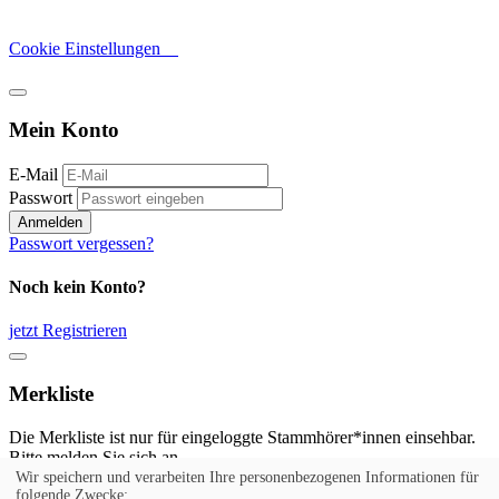
Cookie Einstellungen
Mein Konto
E-Mail
Passwort
Anmelden
Passwort vergessen?
Noch kein Konto?
jetzt Registrieren
Merkliste
Die Merkliste ist nur für eingeloggte Stammhörer*innen einsehbar.
Bitte melden Sie sich an.
Wir speichern und verarbeiten Ihre personenbezogenen Informationen für
Anmelden
folgende Zwecke: