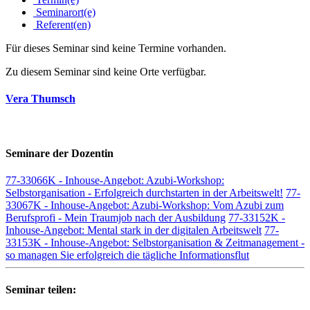
Seminarort(e)
Referent(en)
Für dieses Seminar sind keine Termine vorhanden.
Zu diesem Seminar sind keine Orte verfügbar.
Vera Thumsch
Seminare der Dozentin
77-33066K - Inhouse-Angebot: Azubi-Workshop:
Selbstorganisation - Erfolgreich durchstarten in der Arbeitswelt!
77-
33067K - Inhouse-Angebot: Azubi-Workshop: Vom Azubi zum
Berufsprofi - Mein Traumjob nach der Ausbildung
77-33152K -
Inhouse-Angebot: Mental stark in der digitalen Arbeitswelt
77-
33153K - Inhouse-Angebot: Selbstorganisation & Zeitmanagement -
so managen Sie erfolgreich die tägliche Informationsflut
Seminar teilen: