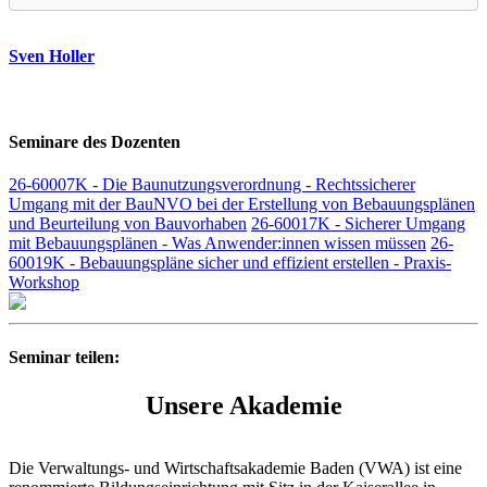
Sven Holler
Seminare des Dozenten
26-60007K - Die Baunutzungsverordnung - Rechtssicherer
Umgang mit der BauNVO bei der Erstellung von Bebauungsplänen
und Beurteilung von Bauvorhaben
26-60017K - Sicherer Umgang
mit Bebauungsplänen - Was Anwender:innen wissen müssen
26-
60019K - Bebauungspläne sicher und effizient erstellen - Praxis-
Workshop
Seminar teilen:
Unsere Akademie
Die Verwaltungs- und Wirtschaftsakademie Baden (VWA) ist eine