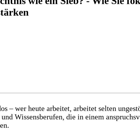
htnis wie ein Sieb? - Wie Sie fo
stärken
 – wer heute arbeitet, arbeitet selten ungestö
 und Wissensberufen, die in einem anspruchsvo
en.