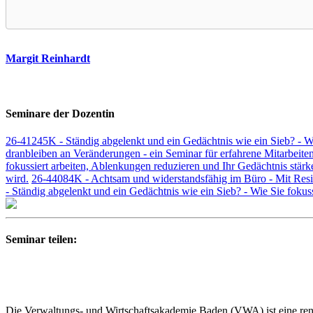
Margit Reinhardt
Seminare der Dozentin
26-41245K - Ständig abgelenkt und ein Gedächtnis wie ein Sieb? - Wi
dranbleiben an Veränderungen - ein Seminar für erfahrene Mitarbeite
fokussiert arbeiten, Ablenkungen reduzieren und Ihr Gedächtnis stärk
wird.
26-44084K - Achtsam und widerstandsfähig im Büro - Mit Resilie
- Ständig abgelenkt und ein Gedächtnis wie ein Sieb? - Wie Sie fokus
Seminar teilen:
Die Verwaltungs- und Wirtschaftsakademie Baden (VWA) ist eine renom