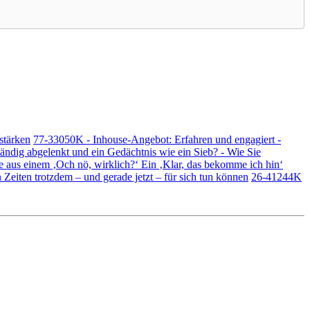
stärken
77-33050K - Inhouse-Angebot: Erfahren und engagiert -
ändig abgelenkt und ein Gedächtnis wie ein Sieb? - Wie Sie
 aus einem ‚Och nö, wirklich?‘ Ein ‚Klar, das bekomme ich hin‘
Zeiten trotzdem – und gerade jetzt – für sich tun können
26-41244K