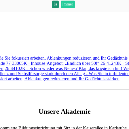
Ja
Immer
e Sie fokussiert arbeiten, Ablenkungen reduzieren und Ihr Gedächtnis 
nde
77-33065K - Inhouse-Angebot: „Endlich über 50!“
26-41243K - St
en
26-44102K - Schon wieder was Neues? Klar, das kriege ich hin! Wie
nz und Selbstfürsorge stark durch den Alltag - Was Sie in turbulenten 
siert arbeiten, Ablenkungen reduzieren und Ihr Gedächtnis stärken
Unsere Akademie
mierte Bildungseinrichtung mit Sitz in der Kaiserallee in Karlsruhe.