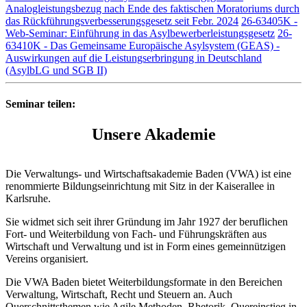
Analogleistungsbezug nach Ende des faktischen Moratoriums durch
das Rückführungsverbesserungsgesetz seit Febr. 2024
26-63405K -
Web-Seminar: Einführung in das Asylbewerberleistungsgesetz
26-
63410K - Das Gemeinsame Europäische Asylsystem (GEAS) -
Auswirkungen auf die Leistungserbringung in Deutschland
(AsylbLG und SGB II)
Seminar teilen:
Unsere Akademie
Die Verwaltungs- und Wirtschaftsakademie Baden (VWA) ist eine
renommierte Bildungseinrichtung mit Sitz in der Kaiserallee in
Karlsruhe.
Sie widmet sich seit ihrer Gründung im Jahr 1927 der beruflichen
Fort- und Weiterbildung von Fach- und Führungskräften aus
Wirtschaft und Verwaltung und ist in Form eines gemeinnützigen
Vereins organisiert.
Die VWA Baden bietet Weiterbildungsformate in den Bereichen
Verwaltung, Wirtschaft, Recht und Steuern an. Auch
Querschnittsthemen wie Agile Methoden, Rhetorik, Quereinstieg in