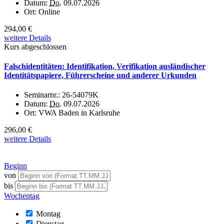
Datum:
Do.
09.07.2026
Ort:
Online
294,00 €
weitere Details
Kurs abgeschlossen
Falschidentitäten: Identifikation, Verifikation ausländischer
Identitätspapiere, Führerscheine und anderer Urkunden
Seminarnr.:
26-54079K
Datum:
Do.
09.07.2026
Ort:
VWA Baden in Karlsruhe
296,00 €
weitere Details
Beginn
von
bis
Wochentag
Montag
Dienstag