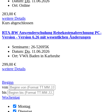
Datum:
Do.
11.06.2026
Ort:
Online
283,00 €
weitere Details
Kurs abgeschlossen
RTA-BW Anwenderschulung Reisekostenabrechnung PC-
Version - Version 6.26 mit wesentlichen Änderungen
Seminarnr.:
26-52695K
Datum:
Do.
11.06.2026
Ort:
VWA Baden in Karlsruhe
299,00 €
weitere Details
Beginn
von
bis
Wochentag
Montag
Dienstag