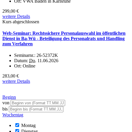
Ort:
VWA Baden in Karlsruhe
299,00 €
weitere Details
Kurs abgeschlossen
Web-Seminar: Rechtssichere Personalauswahl im öffentlichen
Dienst in Ba-Wü - Beteiligung des Personalrats und Handling
zum Verfahren
Seminarnr.:
26-52372K
Datum:
Do.
11.06.2026
Ort:
Online
283,00 €
weitere Details
Beginn
von
bis
Wochentag
Montag
Dienstag