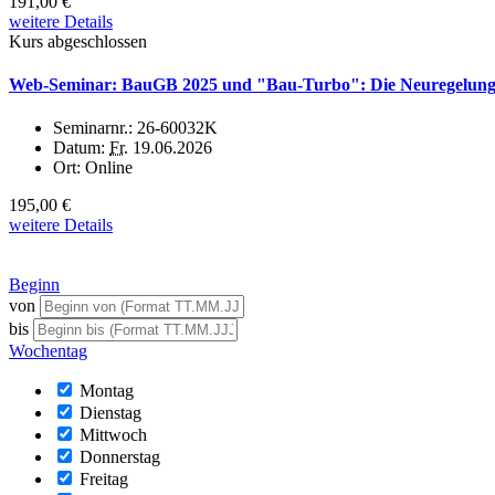
191,00 €
weitere Details
Kurs abgeschlossen
Web-Seminar: BauGB 2025 und "Bau-Turbo": Die Neuregelun
Seminarnr.:
26-60032K
Datum:
Fr.
19.06.2026
Ort:
Online
195,00 €
weitere Details
Beginn
von
bis
Wochentag
Montag
Dienstag
Mittwoch
Donnerstag
Freitag