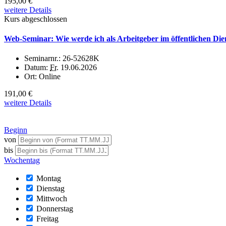
195,00 €
weitere Details
Kurs abgeschlossen
Web-Seminar: Wie werde ich als Arbeitgeber im öffentlichen Dien
Seminarnr.:
26-52628K
Datum:
Fr.
19.06.2026
Ort:
Online
191,00 €
weitere Details
Beginn
von
bis
Wochentag
Montag
Dienstag
Mittwoch
Donnerstag
Freitag