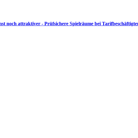
st noch attraktiver - Prüfsichere Spielräume bei Tarifbeschäftigt